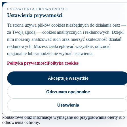
USTAWIENIA PRYWATNOŚCI
Ustawienia prywatności
Ot
Ta strona używa plików cookies niezbędnych do działania oraz —
za Twoją zgodą — cookies analitycznych i reklamowych. Dzięki
RODO
nim możemy analizować ruch oraz mierzyć skuteczność działań
Administrator danych
reklamowych. Możesz zaakceptować wszystkie, odrzucić
opcjonalne lub samodzielnie wybrać ustawienia.
Mariusz Cyman Sp. z o.o., ul. Boczna 6 pok. 401, 44-240 Żory.
Polityka prywatności
Polityka cookies
Cel przetwarzania
Akceptuję wszystkie
Dane są przetwarzane w celu obsługi zapytań, przygotowania ofert,
odnowienia polis i kontaktu z klientem.
Odrzucam opcjonalne
Zakres danych
Ustawienia
Zakres zależy od formularza i obejmuje dane identyfikacyjne,
kontaktowe oraz informacje wymagane do przygotowania oferty lub
odnowienia ochrony.